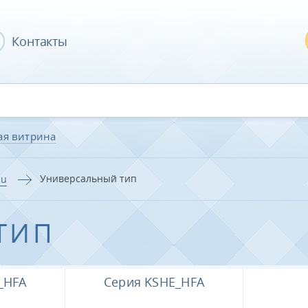
Контакты
ая витрина
Универсальный тип
su
ТИП
_HFA
Серия KSHE_HFA