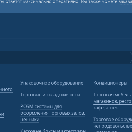
ы ответят максимально оперативно. Вы также можете
заказ
Упаковочное оборудование
Кондиционеры
нного
Торговые и складские весы
Торговая мебель
магазинов, ресто
POSM-системы для
кафе, аптек
оформления торговых залов,
ни
ценники
Торговое оборуд
непродовольств
Кассовые боксы и аксессуары