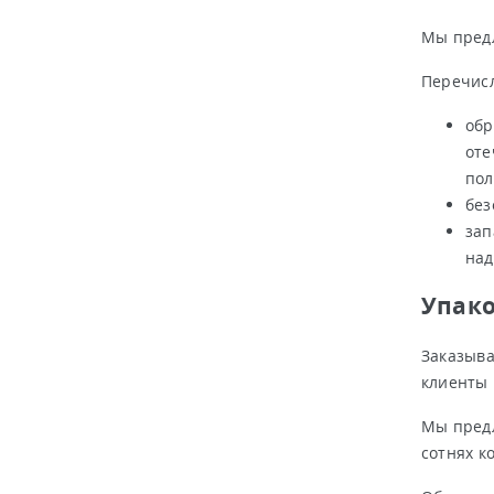
Мы пред
Перечис
обр
оте
пол
без
зап
над
Упако
Заказыва
клиенты 
Мы предл
сотнях к